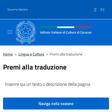
Salta al contenuto
IT
ES
Governo Italiano
Intestazione sito, social e menù
Istituto Italiano di Cultura di Caracas
Il sito ufficiale dell'Istituto Italiano di Cultu
Home
>
Lingua e Cultura
>
Premi alla traduzione
Premi alla traduzione
Inserire qui un testo o descrizione della pagina
Naviga nella sezione