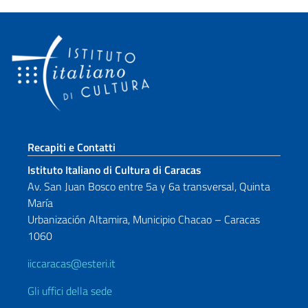
Sezione footer
Recapiti e Contatti
Istituto Italiano di Cultura di Caracas
Av. San Juan Bosco entre 5a y 6a transversal, Quinta
María
Urbanización Altamira, Municipio Chacao – Caracas
1060
iiccaracas@esteri.it
Gli uffici della sede