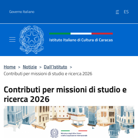
Salta al contenuto
IT
ES
Governo Italiano
Intestazione sito, social e menù
Istituto Italiano di Cultura di Caracas
Il sito ufficiale dell'Istituto Italiano di Cultu
Home
>
Notizie
>
Dall’Istituto
>
Contributi per missioni di studio e ricerca 2026
Contributi per missioni di studio e
ricerca 2026