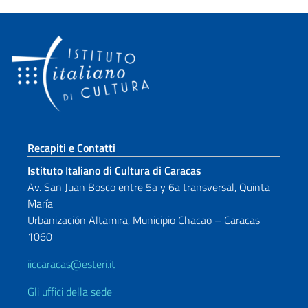
Sezione footer
Recapiti e Contatti
Istituto Italiano di Cultura di Caracas
Av. San Juan Bosco entre 5a y 6a transversal, Quinta
María
Urbanización Altamira, Municipio Chacao – Caracas
1060
iiccaracas@esteri.it
Gli uffici della sede