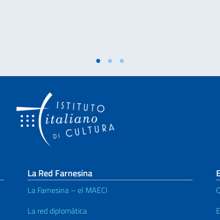
La Red Farnesina
E
La Farnesina – el MAECI
Q
La red diplomática
E