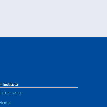
Le
l Instituto
uiénes somos
ventos