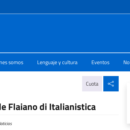
 redes sociales y menú
 di Cultura di Caracas
nes somos
Lenguaje y cultura
Eventos
Not
Compa
Cuota
 Flaiano di Italianistica
oticias