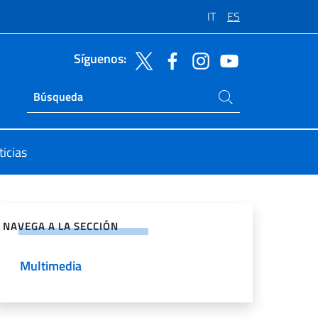
IT
ES
Síguenos:
Buscar en el sitio
Ricerca sito live
icias
rtir en Redes Sociales
NAVEGA A LA SECCIÓN
Multimedia