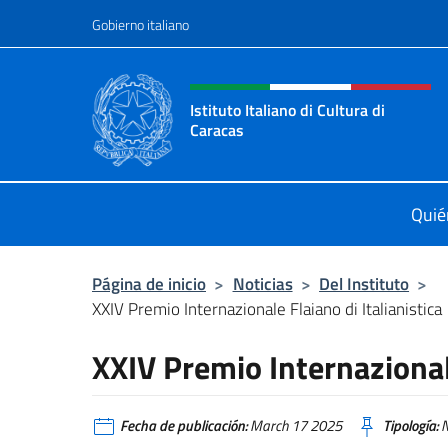
Saltar al contenido
Gobierno italiano
Encabezado del sitio web,
Istituto Italiano di Cultura di
Caracas
Il sito ufficiale dell'Istituto Italiano
Quié
Página de inicio
>
Noticias
>
Del Instituto
>
XXIV Premio Internazionale Flaiano di Italianistica
XXIV Premio Internazionale
Fecha de publicación:
March 17 2025
Tipología:
N