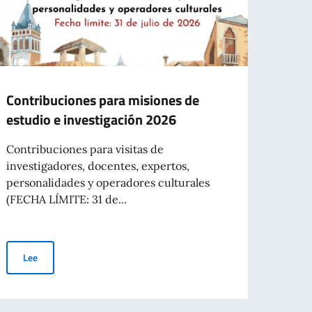
Contribuciones para misiones de
Convo
estudio e investigación 2026
becas
itali
Contribuciones para visitas de
itali
investigadores, docentes, expertos,
(IRE)
personalidades y operadores culturales
2027
(FECHA LÍMITE: 31 de...
El Mi
Coope
Contribuciones para misiones de estudio e investigación 2026
Lee
(MAEC
extran