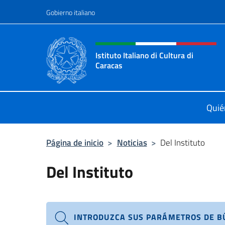
Saltar al contenido
Gobierno italiano
Encabezado del sitio web,
Istituto Italiano di Cultura di
Caracas
Il sito ufficiale dell'Istituto Italiano
Quié
Página de inicio
>
Noticias
>
Del Instituto
Del Instituto
INTRODUZCA SUS PARÁMETROS DE 