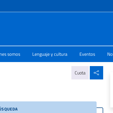
 redes sociales y menú
 di Cultura di Caracas
nes somos
Lenguaje y cultura
Eventos
Not
Compa
Cuota
BÚSQUEDA