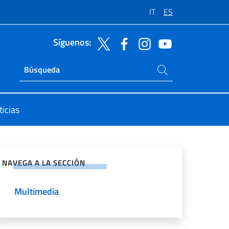
IT
ES
Síguenos:
Buscar en el sitio
Ricerca sito live
icias
rtir en Redes Sociales
NAVEGA A LA SECCIÓN
Multimedia