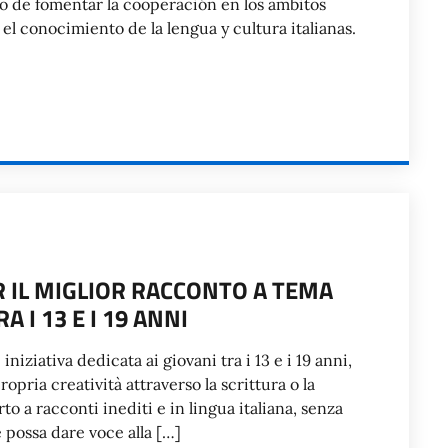
o de fomentar la cooperación en los ámbitos
 el conocimiento de la lengua y cultura italianas.
 IL MIGLIOR RACCONTO A TEMA
A I 13 E I 19 ANNI
iziativa dedicata ai giovani tra i 13 e i 19 anni,
ropria creatività attraverso la scrittura o la
o a racconti inediti e in lingua italiana, senza
 possa dare voce alla […]