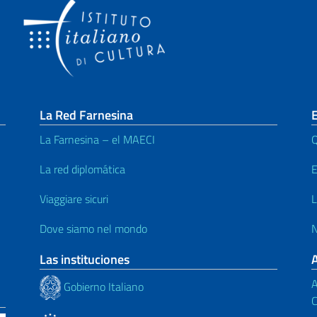
La Red Farnesina
E
La Farnesina – el MAECI
Q
La red diplomática
E
Viaggiare sicuri
L
Dove siamo nel mondo
N
Las instituciones
A
Gobierno Italiano
C