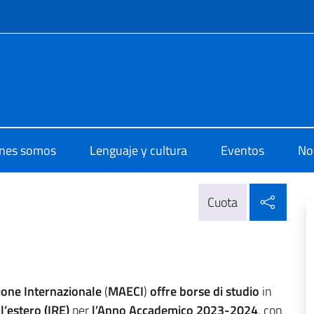
 redes sociales y menú
 di Cultura di Caracas
nes somos
Lenguaje y cultura
Eventos
Not
Compa
Cuota
zione Internazionale
(
MAECI
)
offre borse di studio
in
ll’estero (IRE)
per
l’Anno Accademico 2023-2024
, con