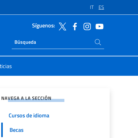
IT
ES
Síguenos:
Buscar en el sitio
Ricerca sito live
icias
rtir en Redes Sociales
NAVEGA A LA SECCIÓN
Cursos de idioma
Becas