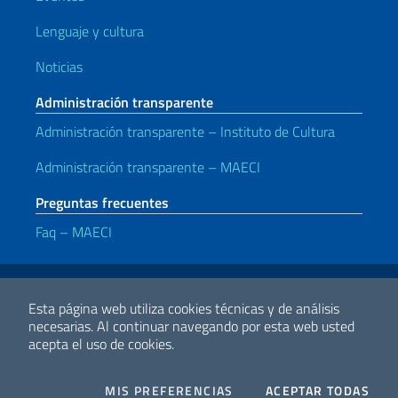
Lenguaje y cultura
Noticias
Administración transparente
Administración transparente – Instituto de Cultura
Administración transparente – MAECI
Preguntas frecuentes
Faq – MAECI
Enlaces útiles
Note legali
Privacy e cookie policy
Dichiarazione di accessibilità
Esta página web utiliza cookies técnicas y de análisis
necesarias.
Al continuar navegando por esta web usted
acepta el uso de cookies.
2026 Derechos de Autor Ministerio de Relaciones Exteriores y
Cooperación Internacional
COOKIES
I CO
MIS PREFERENCIAS
ACEPTAR TODAS