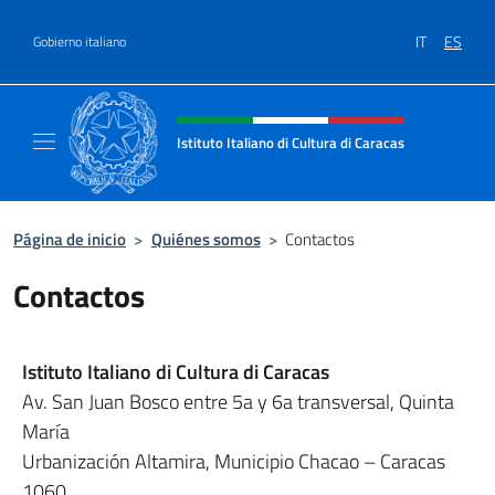
Saltar al contenido
IT
ES
Gobierno italiano
Encabezado del sitio web, redes
Istituto Italiano di Cultura di Caracas
Il sito ufficiale dell'Istituto Italiano di Cultu
Página de inicio
>
Quiénes somos
>
Contactos
Contactos
Istituto Italiano di Cultura di Caracas
Av. San Juan Bosco entre 5a y 6a transversal, Quinta
María
Urbanización Altamira, Municipio Chacao – Caracas
1060